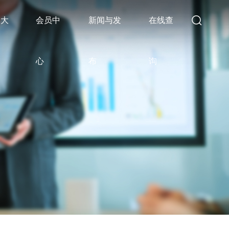
比大
会员中
新闻与发
在线查
心
布
询