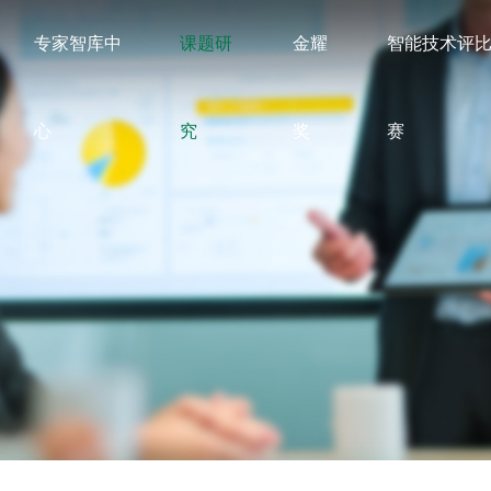
专家智库中
课题研
金耀
智能技术评
心
究
奖
赛