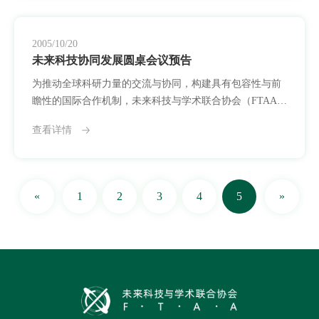
议题设定等方面展开深入探讨。与会各方普遍认同，当前
全球科研合作面临多重挑战，包括制度差异、资源分布不
均与沟通壁垒等，同时也正迎来合作深化、学科融
2005/10/20
未来科技协同发展圆桌会议预告
为推动全球科研力量的交流与协同，构建具有包容性与前
瞻性的国际合作机制，未来科技与学术联合协会（FTAA）
将于2005年11月20日在中国香港举办首场重大活动——“未
查看详情
来科技协同发展圆桌会议”。该会议作为协会创始阶段的重
要安排，将集结来自不同国家的高校研究人员、独立学术
机构代表及青年科研工作者，围绕跨学科合作模式与全球
科技资源共享展开交流与对话。本次圆桌会议将以“协作、
«
1
2
3
4
5
»
共建、未来导向”为核心理念，旨在