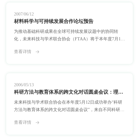
能与环境治理中的多种应用路径进行了分享。多个案例展
示了材料科学如何在传统工业领域外延伸出新的社会意
2007/06/12
材料科学与可持续发展合作论坛预告
为推动基础科研成果在全球可持续发展议题中的协同转
化，未来科技与学术联合协会（FTAA）将于本年度7月10
日举办主题为“材料科学与可持续发展合作论坛”的专题学
查看详情
术活动，围绕新材料技术在能源、环保与社会应用领域的
未来路径，开展多边交流与项目对接。此次论坛将是FTAA
首次围绕特定学科领域组织的国际性议题合作会议，标志
着协会从制度搭建阶段迈入以实际科研问题驱动合作的新
阶段。会议将聚焦以下三大议题：（一）新型
2006/05/13
科研方法与教育体系的跨文化对话圆桌会议：理解差异，寻求协同
未来科技与学术联合协会在本年度5月12日成功举办“科研
方法与教育体系的跨文化对话圆桌会议”，来自不同科研传
统的高校与研究机构代表通过面对面的深度讨论，共同探
查看详情
讨科研活动中存在的实践差异、教育路径的系统性区别，
以及这些差异在国际合作中可能造成的误解与张力。会议