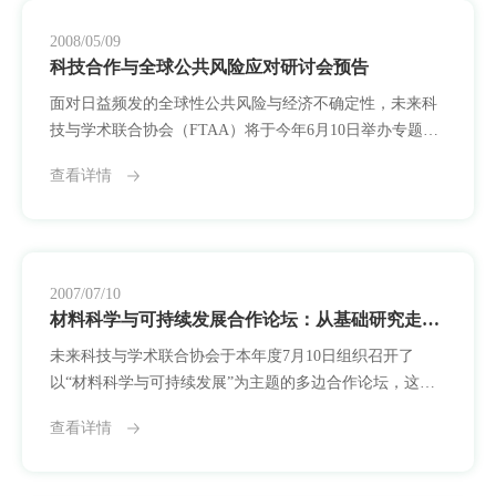
2008/05/09
科技合作与全球公共风险应对研讨会预告
面对日益频发的全球性公共风险与经济不确定性，未来科
技与学术联合协会（FTAA）将于今年6月10日举办专题研
讨会，主题为：“科技合作与全球公共风险应对：危机时代
查看详情
的科研责任与协同路径”。此次研讨会旨在探讨科研机构如
何在多重危机环境下保持开放协作、提升科学系统的社会
韧性，并共同设计跨领域、跨区域的响应策略。会议背景
基于当下多重挑战交织的现实：全球金融体系剧烈波动、
气候灾害频繁发生、传染病预警能力滞后、食
2007/07/10
材料科学与可持续发展合作论坛：从基础研究走向跨国协同实践
未来科技与学术联合协会于本年度7月10日组织召开了
以“材料科学与可持续发展”为主题的多边合作论坛，这是
协会首次以具体科研领域为核心举办的专题活动，来自多
查看详情
个国家和地区的高校、研究机构及科研管理人员围绕材料
科学的基础研究、产业潜力与国际合作机制展开了深入交
流。会议期间，代表们围绕新型材料在能源转化、建筑节