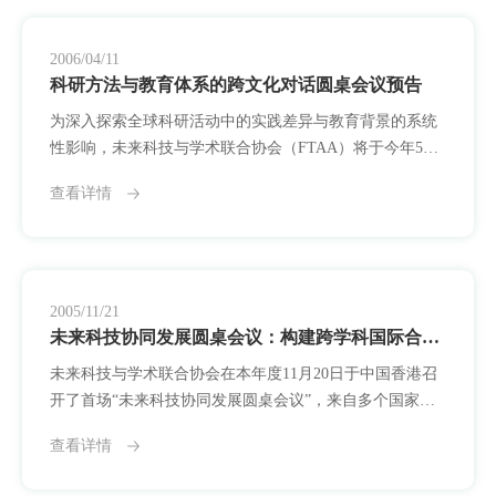
期间，参会者以开放姿态分享各自科研活动中普遍遵循的
流程与逻辑。在关于“科研方法差异”的讨论中，有代表指
出，不同国家在研究目标设定、数据处理标准、
2006/04/11
科研方法与教育体系的跨文化对话圆桌会议预告
为深入探索全球科研活动中的实践差异与教育背景的系统
性影响，未来科技与学术联合协会（FTAA）将于今年5月
12日举办主题为“科研方法与教育体系的跨文化对话圆桌会
查看详情
议”的学术交流活动。此次会议将邀请来自多个科研文化背
景的代表，围绕“科研范式的多样性”与“人才培养体系的协
同可能性”展开深入讨论。本次会议旨在回应一个持续显现
的现实问题：随着跨国合作不断增多，各科研主体在项目
节奏、研究方法、数据使用、评价标准
2005/11/21
未来科技协同发展圆桌会议：构建跨学科国际合作机制
未来科技与学术联合协会在本年度11月20日于中国香港召
开了首场“未来科技协同发展圆桌会议”，来自多个国家和
地区的科研机构代表、高等教育工作者以及青年学者参与
查看详情
会议。作为协会正式设立后的首次国际性集体交流，此次
会议在务实气氛中展开，围绕组织建设、协同愿景及初步